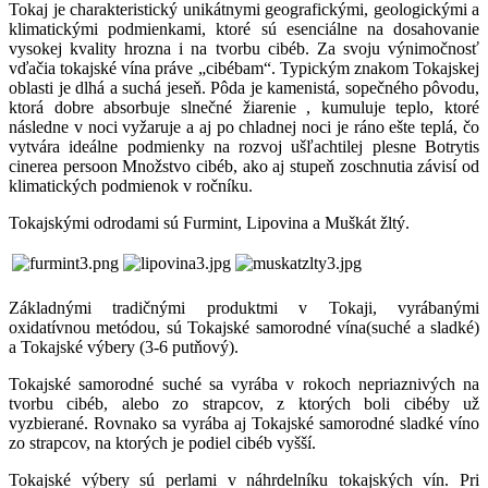
Tokaj je charakteristický unikátnymi geografickými, geologickými a
klimatickými podmienkami, ktoré sú esenciálne na dosahovanie
vysokej kvality hrozna i na tvorbu cibéb. Za svoju výnimočnosť
vďačia tokajské vína práve „cibébam“. Typickým znakom Tokajskej
oblasti je dlhá a suchá jeseň. Pôda je kamenistá, sopečného pôvodu,
ktorá dobre absorbuje slnečné žiarenie , kumuluje teplo, ktoré
následne v noci vyžaruje a aj po chladnej noci je ráno ešte teplá, čo
vytvára ideálne podmienky na rozvoj ušľachtilej plesne Botrytis
cinerea persoon Množstvo cibéb, ako aj stupeň zoschnutia závisí od
klimatických podmienok v ročníku.
Tokajskými odrodami sú Furmint, Lipovina a Muškát žltý.
Základnými tradičnými produktmi v Tokaji, vyrábanými
oxidatívnou metódou, sú Tokajské samorodné vína(suché a sladké)
a Tokajské výbery (3-6 putňový).
Tokajské samorodné suché sa vyrába v rokoch nepriaznivých na
tvorbu cibéb, alebo zo strapcov, z ktorých boli cibéby už
vyzbierané. Rovnako sa vyrába aj Tokajské samorodné sladké víno
zo strapcov, na ktorých je podiel cibéb vyšší.
Tokajské výbery sú perlami v náhrdelníku tokajských vín. Pri