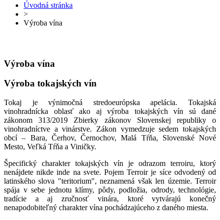
Úvodná stránka
>
Výroba vína
Výroba vína
Výroba tokajských vín
Tokaj je výnimočná stredoeurópska apelácia. Tokajská
vinohradnícka oblasť ako aj výroba tokajských vín sú dané
zákonom 313/2019 Zbierky zákonov Slovenskej republiky o
vinohradníctve a vinárstve. Zákon vymedzuje sedem tokajských
obcí – Bara, Čerhov, Černochov, Malá Tŕňa, Slovenské Nové
Mesto, Veľká Tŕňa a Viničky.
Špecifický charakter tokajských vín je odrazom terroiru, ktorý
nenájdete nikde inde na svete. Pojem Terroir je síce odvodený od
latinského slova "teritorium", neznamená však len územie. Terroir
spája v sebe jednotu klímy, pôdy, podložia, odrody, technológie,
tradície a aj zručnosť vinára, ktoré vytvárajú konečný
nenapodobiteľný charakter vína pochádzajúceho z daného miesta.