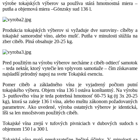
výrobe tokajských výberov sa používa stárá hmotnostná miera –
putňa a objemová miera –Gönzsky sud 136 l.
Produkcia tokajských výberov si vyžaduje dve suroviny- cíbéby a
tokajské samorodné víno, alebo mušť. Putňa v minulosti slúžila na
zber cibéb. Plná obsahuje 20-25 kg.
Pred použitým na výrobu výberov necháme z cibéb odtiecť samotok
– teda nektár, ktorý vytečie len vplyvom samotiaže – čím získavame
najsladší prírodný napoj na svete Tokajskú esenciu.
Pomer cibéb a základného vína je vyjadrený počtom putní
tokajského výberu. Objem vína 136 l ostáva konštantný. Na výrobu
3- putňového vína je teda potrebná hmotnosť 60-75 kg (tj 3x 20-25
kg), ktorá sa zaleje 136 l vína, alebo muštu zákonom požadovaných
parametrov. Ako uvedené, výroba ostatných výberov je identická,
líši sa len množstvom použitých cibéb.
Tokajské vína zrejú v tufových pivniciach v dubových sudoch s
objemom 150 l a 300 l.
Tokajské vína majú preukazateľne liečivé účinky. V minulosti sa