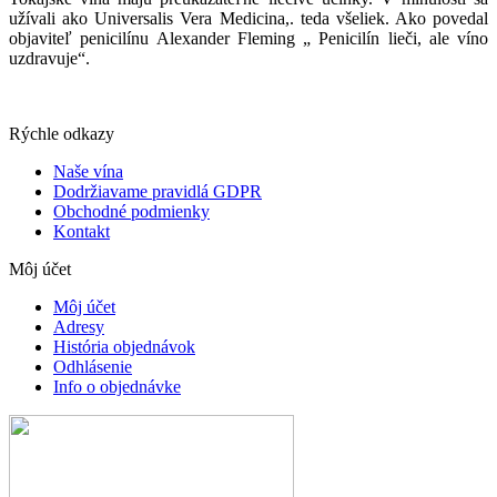
užívali ako Universalis Vera Medicina,. teda všeliek. Ako povedal
objaviteľ penicilínu Alexander Fleming „ Penicilín lieči, ale víno
uzdravuje“.
Rýchle odkazy
Naše vína
Dodržiavame pravidlá GDPR
Obchodné podmienky
Kontakt
Môj účet
Môj účet
Adresy
História objednávok
Odhlásenie
Info o objednávke